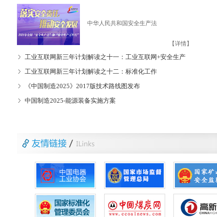
中华人民共和国安全生产法
【详情】
工业互联网新三年计划解读之十一：工业互联网+安全生产
工业互联网新三年计划解读之十二：标准化工作
《中国制造2025》2017版技术路线图发布
中国制造2025-能源装备实施方案