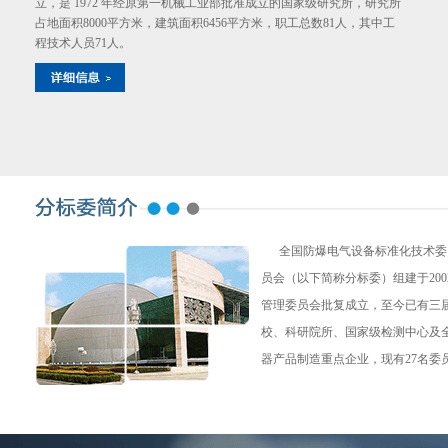
立，是 1972 年经原第一机械工业部批准成立的国家级研究所，研究所
占地面积8000平方米，建筑面积6456平方米，职工总数81人，其中工
程技术人员71人。
全国防爆电气设备标准化技术委
员会（以下简称分标委）组建于20
管理委员会批复成立，至今已有三
校、科研院所、国家级检测中心及
器产品制造重点企业，现有27名委员。 