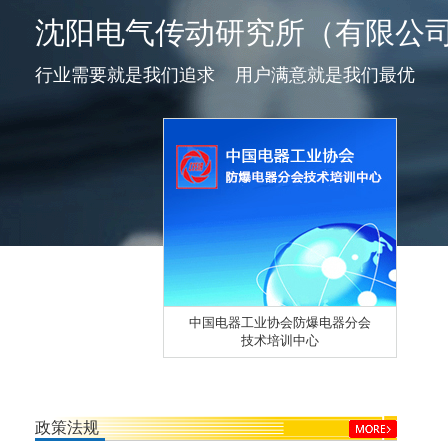
沈阳电气传动研究所（有限公
行业需要就是我们追求 用户满意就是我们最优
中国电器工业协会防爆电器分会
技术培训中心
政策法规