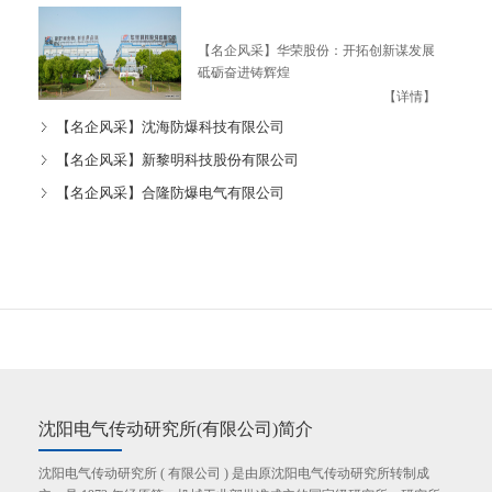
【名企风采】华荣股份：开拓创新谋发展
砥砺奋进铸辉煌
【详情】
【名企风采】沈海防爆科技有限公司
【名企风采】新黎明科技股份有限公司
【名企风采】合隆防爆电气有限公司
沈阳电气传动研究所(有限公司)简介
沈阳电气传动研究所 ( 有限公司 ) 是由原沈阳电气传动研究所转制成