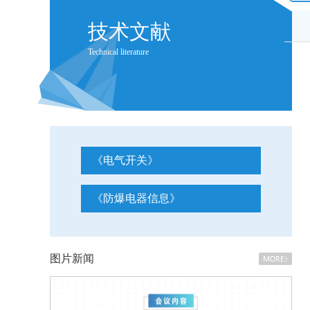
技术文献
Technical literature
《电气开关》
《防爆电器信息》
图片新闻