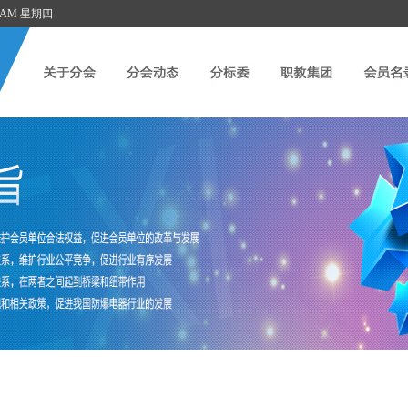
:01 AM 星期四