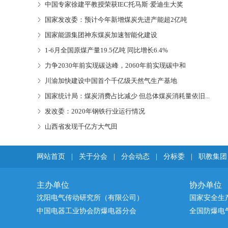
中国专家徐建平教授荣获IEC托马斯·爱迪生大奖
国家发改委：预计今年新增煤炭先进产能超2亿吨
国家能源集团神东煤炭加速智能化建设
1-6月全国原煤产量19.5亿吨 同比增长6.4%
力争2030年前实现碳达峰，2060年前实现碳中和
川渝加快建设中国首个千亿级天然气生产基地
国家统计局：煤炭消费占比减少 但总体煤炭消耗量依旧...
发改委：2020年钢铁行业运行情况
山西省发现千亿方大气田
网站首页
|
关于分会
|
分会动态
|
分标委
|
职教集团
主办单位
协办单位
沈阳电气传动研究所（有限公司）
国家安全生
中国电器工业协会防爆电器分会
全国防爆电