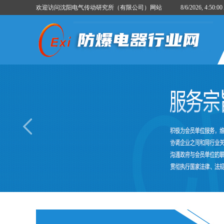
欢迎访问沈阳电气传动研究所（有限公司）网站
8/6/2026, 4:50