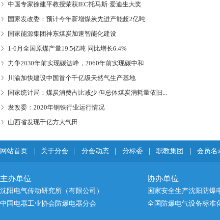
中国专家徐建平教授荣获IEC托马斯·爱迪生大奖
国家发改委：预计今年新增煤炭先进产能超2亿吨
国家能源集团神东煤炭加速智能化建设
1-6月全国原煤产量19.5亿吨 同比增长6.4%
力争2030年前实现碳达峰，2060年前实现碳中和
川渝加快建设中国首个千亿级天然气生产基地
国家统计局：煤炭消费占比减少 但总体煤炭消耗量依旧...
发改委：2020年钢铁行业运行情况
山西省发现千亿方大气田
网站首页
|
关于分会
|
分会动态
|
分标委
|
职教集团
|
会员名
主办单位
协办单位
沈阳电气传动研究所（有限公司）
国家安全生产沈阳防爆
中国电器工业协会防爆电器分会
全国防爆电气设备标准