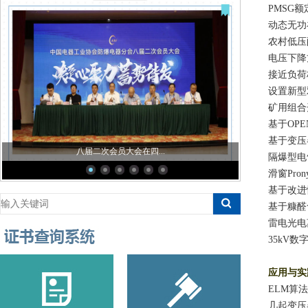
PMSG
额
动态无功
农村低压
电压下降
接近负荷
设置新型
矿用组合
基于
OPE
基于变压
八届二次会员大会在四...
隔爆型电
滑窗
Pron
基于改进
基于糠醛
雷电光电
35kV
数
应用与实
ELM
算法
几起变压