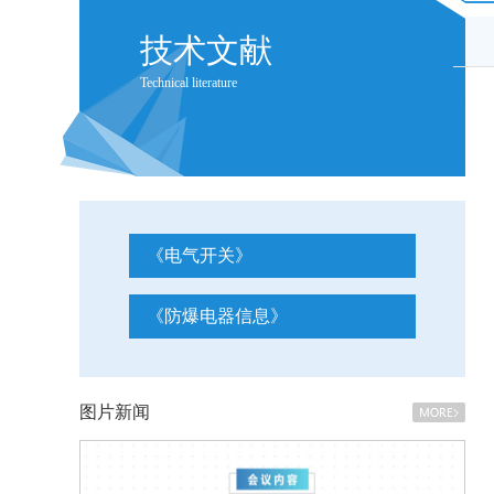
技术文献
Technical literature
《电气开关》
《防爆电器信息》
图片新闻