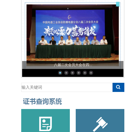
八届二次会员大会在四...