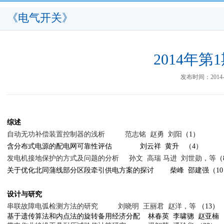
《电气开关》
2014年第
发布时间：2014-0
综述
自动无功补偿装置控制器的浅析
范志铭 赵勇 刘阳
（
1
）
含分布式电源的配电网可靠性评估
刘云祥 黄升
（
4
）
发电机接地保护的方式及问题的分析 孙文 高瑞 马进 刘世勋，等
（
关于优化北同蒲线部分区段牵引供电方案的探讨
柴峰 邵建强
（
10
设计与研究
串联故障电弧检测方法的研究 刘晓明 王丽君 赵洋，等
（
13
）
基于遗传算法和内点法的旋转备用经济分配 林春英 李啸骢 赵亚楠