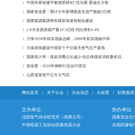
中国专家徐建平教授荣获IEC托马斯·爱迪生大奖
国家发改委：预计今年新增煤炭先进产能超2亿吨
国家能源集团神东煤炭加速智能化建设
1-6月全国原煤产量19.5亿吨 同比增长6.4%
力争2030年前实现碳达峰，2060年前实现碳中和
川渝加快建设中国首个千亿级天然气生产基地
国家统计局：煤炭消费占比减少 但总体煤炭消耗量依旧...
发改委：2020年钢铁行业运行情况
山西省发现千亿方大气田
网站首页
|
关于分会
|
分会动态
|
分标委
|
职教集团
主办单位
协办单位
沈阳电气传动研究所（有限公司）
国家安全生
中国电器工业协会防爆电器分会
全国防爆电