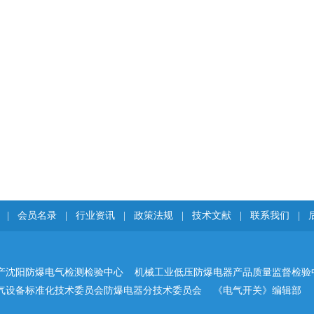
|
会员名录
|
行业资讯
|
政策法规
|
技术文献
|
联系我们
|
产沈阳防爆电气检测检验中心 机械工业低压防爆电器产品质量监督检验
气设备标准化技术委员会防爆电器分技术委员会 《电气开关》编辑部 