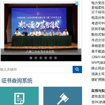
电力变压
多端柔
定子磁场
电流分布
考虑可中
区间不确
数控式
考虑次谐
单相逆变
基于载波
八届二次会员大会在四...
126kV/4
SF6
气体
静止同步
浅谈土
煤矿用
应用与实
柔性直流
含
DG
的