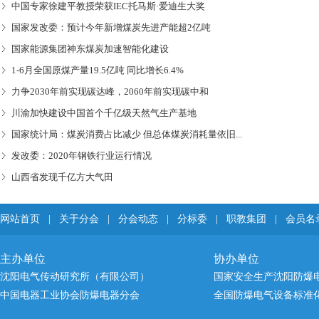
中国专家徐建平教授荣获IEC托马斯·爱迪生大奖
国家发改委：预计今年新增煤炭先进产能超2亿吨
国家能源集团神东煤炭加速智能化建设
1-6月全国原煤产量19.5亿吨 同比增长6.4%
力争2030年前实现碳达峰，2060年前实现碳中和
川渝加快建设中国首个千亿级天然气生产基地
国家统计局：煤炭消费占比减少 但总体煤炭消耗量依旧...
发改委：2020年钢铁行业运行情况
山西省发现千亿方大气田
网站首页
|
关于分会
|
分会动态
|
分标委
|
职教集团
|
会员名
主办单位
协办单位
沈阳电气传动研究所（有限公司）
国家安全生产沈阳防爆
中国电器工业协会防爆电器分会
全国防爆电气设备标准