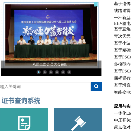
基于遗传
线路避雷
一种新
EHV输
基于直
带次优无
基于小
基于精确
基于
PSC
多模型
八届二次会员大会在四...
基于
PSC
四桥臂有
基于滑窗
智能变
应用与实
一体化
E
中压开关
露点仪对