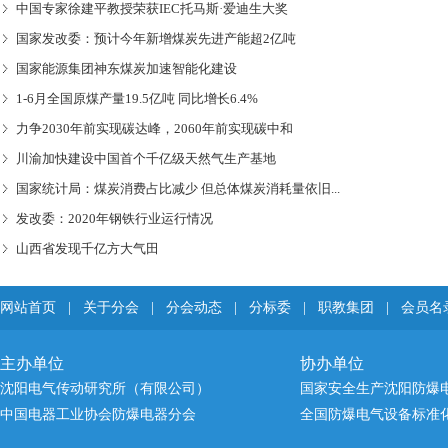
中国专家徐建平教授荣获IEC托马斯·爱迪生大奖
国家发改委：预计今年新增煤炭先进产能超2亿吨
国家能源集团神东煤炭加速智能化建设
1-6月全国原煤产量19.5亿吨 同比增长6.4%
力争2030年前实现碳达峰，2060年前实现碳中和
川渝加快建设中国首个千亿级天然气生产基地
国家统计局：煤炭消费占比减少 但总体煤炭消耗量依旧...
发改委：2020年钢铁行业运行情况
山西省发现千亿方大气田
网站首页
|
关于分会
|
分会动态
|
分标委
|
职教集团
|
会员名
主办单位
协办单位
沈阳电气传动研究所（有限公司）
国家安全生产沈阳防爆
中国电器工业协会防爆电器分会
全国防爆电气设备标准