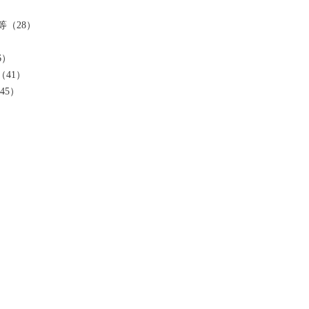
等
（28）
6）
（41）
45）
）
电器分会八届一次...
黑龙江能源职业学院浙...