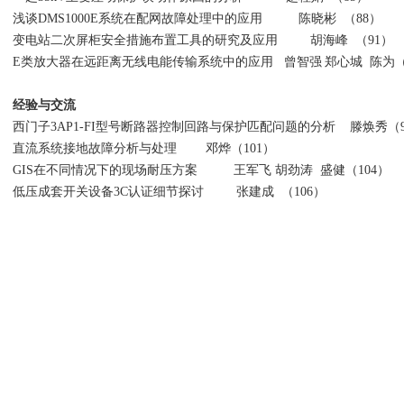
浅谈
DMS1000E
系统在配网故障处理中的应用
陈晓彬
（88）
变电站二次屏柜安全措施布置工具的研究及应用
胡海峰
（
91
）
E
类放大器在远距离无线电能传输系统中的应用
曾智强
郑心城
陈为
经验与交流
西门子
3AP1-FI
型号断路器控制回路与保护匹配问题的分析
滕焕秀
（
直流系统接地故障分析与处理
邓烨
（101
）
GIS
在不同情况下的现场耐压方案 王军飞 胡劲涛 盛健（
104
）
低压成套开关设备
3C
认证细节探讨 张建成 （
106
）