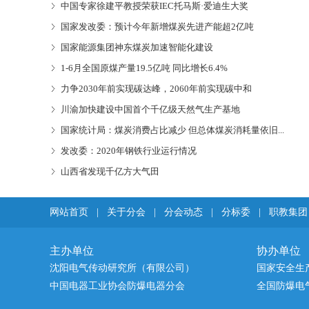
中国专家徐建平教授荣获IEC托马斯·爱迪生大奖
国家发改委：预计今年新增煤炭先进产能超2亿吨
国家能源集团神东煤炭加速智能化建设
1-6月全国原煤产量19.5亿吨 同比增长6.4%
力争2030年前实现碳达峰，2060年前实现碳中和
川渝加快建设中国首个千亿级天然气生产基地
国家统计局：煤炭消费占比减少 但总体煤炭消耗量依旧...
发改委：2020年钢铁行业运行情况
山西省发现千亿方大气田
网站首页
|
关于分会
|
分会动态
|
分标委
|
职教集团
主办单位
协办单位
沈阳电气传动研究所（有限公司）
国家安全生
中国电器工业协会防爆电器分会
全国防爆电