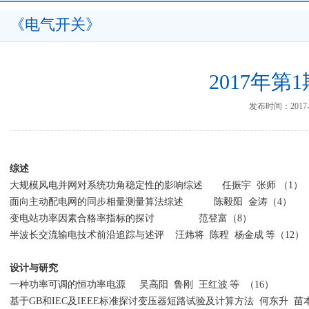
《电气开关》
2017年第
发布时间：2017-0
综述
大规模风电并网对系统功角稳定性的影响综述
任振宇
张师
（
1）
面向主动配电网的同步相量测量算法综述
陈毅阳
金涛
（4）
变电站功率因素合格率指标的探讨
范登富
（8）
半波长交流输电技术前沿追踪与述评
汪炜将
陈程
杨金成
等
（12）
设计与研究
一种功率可调的恒功率电源
吴高阳
鲁刚
王红波
等
（16）
基于
GB和IEC及IEEE标准探讨变压器短路试验及计算方法
何东升
苗