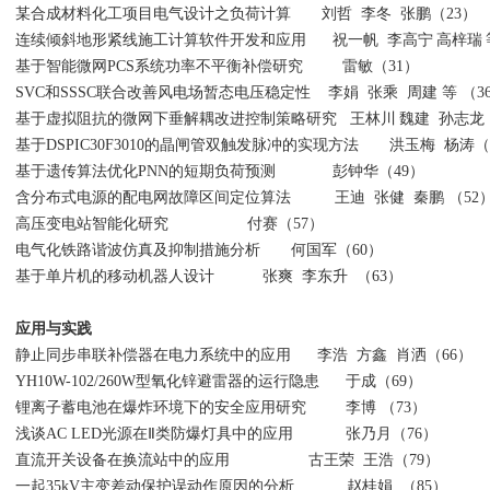
某合成材料化工项目电气设计之负荷计算
刘哲
李冬
张鹏
（23）
连续倾斜地形紧线施工计算软件开发和应用
祝一帆
李高宁
高梓瑞
基于智能微网
PCS
系统功率不平衡补偿研究
雷敏
（31）
SVC
和
SSSC
联合改善风电场暂态电压稳定性 李娟 张乘 周建 等
（3
基于虚拟阻抗的微网下垂解耦改进控制策略研究
王林川
魏建
孙志龙
基于
DSPIC30F3010
的晶闸管双触发脉冲的实现方法
洪玉梅
杨涛
（
基于遗传算法优化
PNN
的短期负荷预测
彭钟华
（49）
含分布式电源的配电网故障区间定位算法
王迪
张健
秦鹏
（52
高压变电站智能化研究
付赛
（57）
防爆电器分技术委员会...
防爆
电气化铁路谐波仿真及抑制措施分析
何国军（
60）
基于单片机的移动机器人设计
张爽
李东升
（
63
）
应用与实践
静止同步串联补偿器在电力系统中的应用
李浩
方鑫
肖洒
（66）
YH10W-102/260W型氧化锌避雷器的运行隐患
于成
（69）
锂离子蓄电池在爆炸环境下的安全应用研究
李博
（73）
浅谈
AC LED
光源在Ⅱ类防爆灯具中的应用
张乃月
（76）
直流开关设备在换流站中的应用
古王荣
王浩
（79）
一起
35kV
主变差动保护误动作原因的分析
赵桂娟
（85）