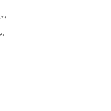
（93）
98）