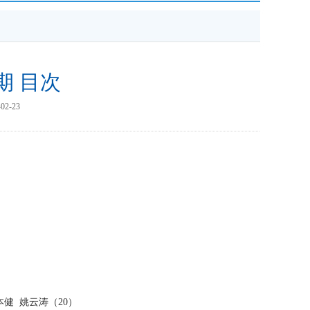
1期 目次
2-23
本健
姚云涛
（20）