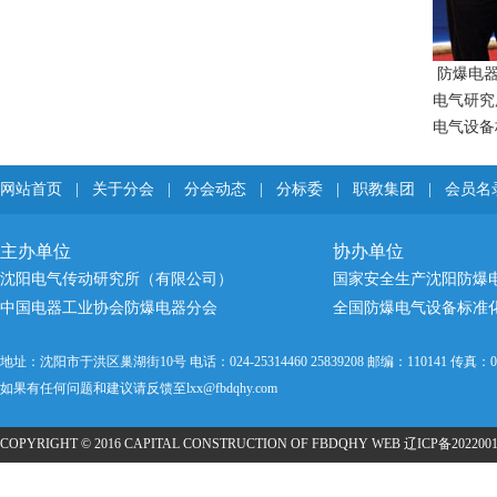
防爆电器
电气研究
电气设备
网站首页
|
关于分会
|
分会动态
|
分标委
|
职教集团
|
会员名
主办单位
协办单位
沈阳电气传动研究所（有限公司）
国家安全生产沈阳防爆
中国电器工业协会防爆电器分会
全国防爆电气设备标准
地址：沈阳市于洪区巢湖街10号 电话：024-25314460 25839208 邮编：110141 传真：024
如果有任何问题和建议请反馈至lxx@fbdqhy.com
COPYRIGHT © 2016 CAPITAL CONSTRUCTION OF FBDQHY WEB
辽ICP备2022001