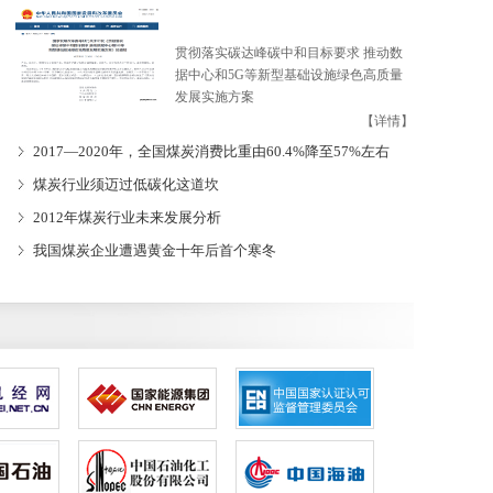
贯彻落实碳达峰碳中和目标要求 推动数
据中心和5G等新型基础设施绿色高质量
发展实施方案
【详情】
2017—2020年，全国煤炭消费比重由60.4%降至57%左右
煤炭行业须迈过低碳化这道坎
2012年煤炭行业未来发展分析
我国煤炭企业遭遇黄金十年后首个寒冬