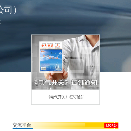
公司）
优
《电气开关》征订通知
交流平台